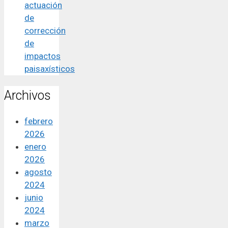
actuación
de
corrección
de
impactos
paisaxísticos
Archivos
febrero
2026
enero
2026
agosto
2024
junio
2024
marzo