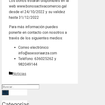
Los bonos estarán disponibles en la
web www.bonosactivacomercio.gal
desde el 24/10/2022 y su validez
hasta 31/12/2022
Para más información puedes
ponerte en contacto con nosotros a
través de los siguientes medios:
Correo electrónico:
info@asesoriaarza.com
Teléfono: 636025262 y
982049144
Categorías
Noticias
Buscar:
Categorías